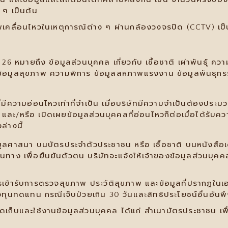
ๆ เป็นต้น
าพเคลื่อนไหวในเหตุการณ์ต่าง ๆ ผ่านกล้องวงจรปิด (CCTV) เป็
มายถึง ข้อมูลส่วนบุคคล เกี่ยวกับ เชื้อชาติ เผ่าพันธุ์ ควา
มูลสุขภาพ ความพิการ ข้อมูลสหภาพแรงงาน ข้อมูลพันธุกรรม 
มีความอ่อนไหวเท่าที่จำเป็น เมื่อบริษัทมีความจำเป็นต้องประ
้ และ/หรือ เปิดเผยข้อมูลส่วนบุคคลที่อ่อนไหวก็ต่อเมื่อได้รั
ล่างนี้
อมูลศาสนา บนบัตรประจำตัวประชาชน หรือ เชื้อชาติ บนหนังสือเดิ
นทาง เพื่อยืนยันตัวตน บริษัทจะแจ้งให้เจ้าของข้อมูลส่วนบุ
รเข้ารับการตรวจสุขภาพ ประวัติสุขภาพ และข้อมูลที่ปรากฏในเ
ดแทน กรณีเจ็บป่วยเกิน 30 วันและสิทธิประโยชน์อื่นอันพึง
ก็บและใช้งานข้อมูลส่วนบุคคล ได้แก่ สำเนาบัตรประชาชน เพ
้